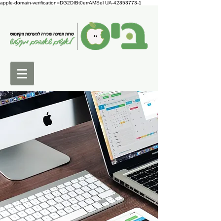
apple-domain-verification=DG2DIBt0errAMSel UA-42853773-1